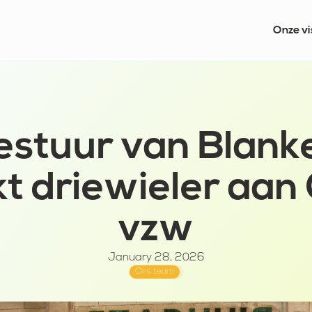
Onze vi
estuur van Blank
t driewieler aan
vzw
January 28, 2026
Ons team