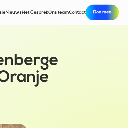
Doe mee
sie
Nieuws
Het Gesprek
Ons team
Contact
enberge
 Oranje