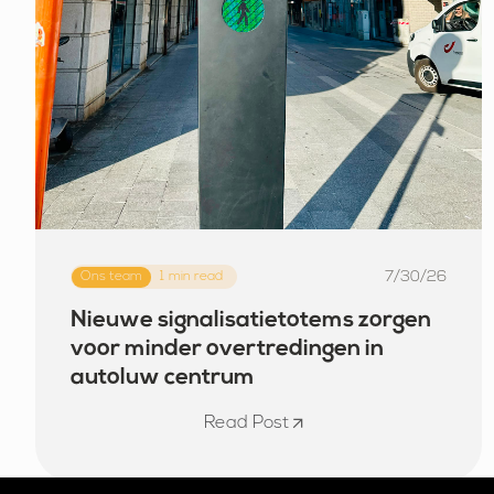
7/30/26
Ons team
1
min read
Nieuwe signalisatietotems zorgen
voor minder overtredingen in
autoluw centrum
Read Post