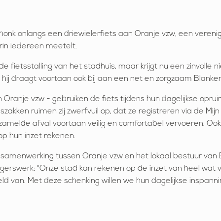
onk onlangs een driewielerfiets aan Oranje vzw, een verenigin
rin iedereen meetelt.
n de fietsstalling van het stadhuis, maar krijgt nu een zinvolle
, hij draagt voortaan ook bij aan een net en zorgzaam Blanke
an Oranje vzw - gebruiken de fiets tijdens hun dagelijkse opru
niszakken ruimen zij zwerfvuil op, dat ze registreren via de 
ezamelde afval voortaan veilig en comfortabel vervoeren. Ook
 op hun inzet rekenen.
 samenwerking tussen Oranje vzw en het lokaal bestuur van
ligerswerk: "Onze stad kan rekenen op de inzet van heel wat v
eld van. Met deze schenking willen we hun dagelijkse inspa