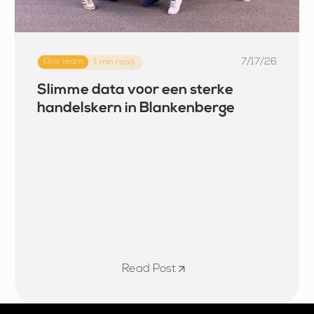
7/17/26
Ons team
1
min read
Slimme data voor een sterke
handelskern in Blankenberge
Read Post